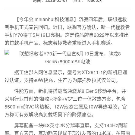
时间：2026-05-07 点击：16803次
【今年会jinnianhui科技消息】沉寂四年后，联想拯救
者手机正式宣告回归。近日，联想官方确认，新一代拯救者
手机Y70将于5月19日亮相。这是该品牌自2022年以来推出
的首款手机产品，标志着拯救者重新进入手机赛道。
据工信部入网信息显示，型号为XT2611-1的新机已通
过认证，支持90W快充，生产方为摩托罗拉武汉公司。
性能方面，新机将搭载高通骁龙8 Gen5移动平台，并
采用行业首创的“凝胶+液金+VC”三位一体散热方案，包含
5500mm的VC均热板、12W液态金属及10W导热凝胶，官
方称可有效解决高负载场景下的降频痛点。
屏幕配备一块6.8英寸2K分辨率直屏，支持144Hz刷新
率。官方表示，其功耗表现优于部分友商的1.5K屏，在高画